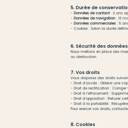
5. Durée de conservati
-
Données de contact
: 3 ans a
-
Données de navigation
: 13 m
-
Données commerciales
: 5 ans
- Cookies : Selon la durée défi
6. Sécurité des données
Nous mettons en place des mesur
ou destruction.
7. Vos droits
Vous disposez des droits suiva
- Droit d’accès : Obtenir une c
- Droit de rectification : Corrig
- Droit à l’effacement : Suppri
- Droit d’opposition : Refuser c
- Droit à la portabilité : Récup
Pour exercer vos droits, contac
8. Cookies