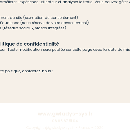
améliorer l’expérience utilisateur et analyser le trafic. Vous pouvez gére
nement du site (exemption de consentement)
 d’audience (sous réserve de votre consentement)
nes (réseaux sociaux, vidéos intégrées)
litique de confidentialité
 jour. Toute modification sera publiée sur cette page avec la date de mi
ette politique, contactez-nous :
www.gwladys-sys.fr
06.65.67.51.94
Copyright @gwladys-sys.fr - France - 2026