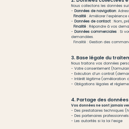
2. Données collectées et
Nous collectons les données su
-
Données de navigation
: Adres
Finalité
: Améliorer l’expérience 
-
Données de contact
: Nom, pr
Finalité
: Répondre à vos deman
-
Données commerciales
: Si v
demandées.
Finalité : Gestion des commande
3. Base légale du trait
Nous traitons vos données perso
- Votre consentement (formulai
- Exécution d’un contrat (dema
- Intérêt légitime (amélioratio
- Obligations légales et régleme
4. Partage des donnée
Vos données ne sont jamais v
- Des prestataires techniques (h
- Des partenaires professionnel
- Les autorités si la loi l’exige