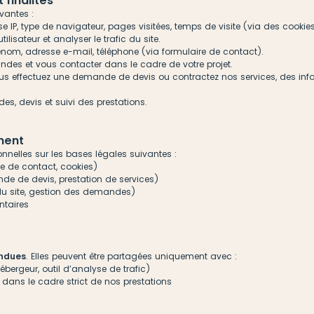
 finalités
ivantes :
se IP, type de navigateur, pages visitées, temps de visite (via des cookie
utilisateur et analyser le trafic du site.
énom, adresse e-mail, téléphone (via formulaire de contact).
des et vous contacter dans le cadre de votre projet.
ous effectuez une demande de devis ou contractez nos services, des inf
s, devis et suivi des prestations.
ement
nnelles sur les bases légales suivantes :
re de contact, cookies)
nde de devis, prestation de services)
n du site, gestion des demandes)
ntaires
s
endues
. Elles peuvent être partagées uniquement avec :
ébergeur, outil d’analyse de trafic)
s dans le cadre strict de nos prestations