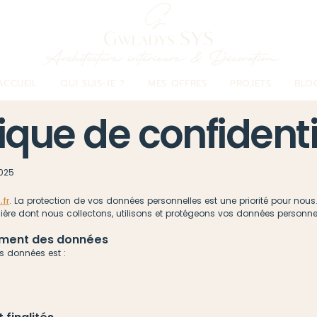
ACCUEIL
QUI SUIS-JE ?
MES OFFRES
PROJETS
BLO
tique de confidenti
025
fr
. La protection de vos données personnelles est une priorité pour nous.
ère dont nous collectons, utilisons et protégeons vos données personnell
tement des données
es données est :