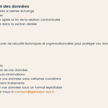
on des données
près le dernier échange
ois
 après la fin de la relation contractuelle
nie dans la section dédiée
es de sécurité techniques et organisationnelles pour protéger vos donn
nts :
opie de vos données
er vos informations
mer vos données sous certaines conditions
ertains traitements
érer vos données sous un format exploitable
tez-nous à
contact@gwladys-sys.fr
.