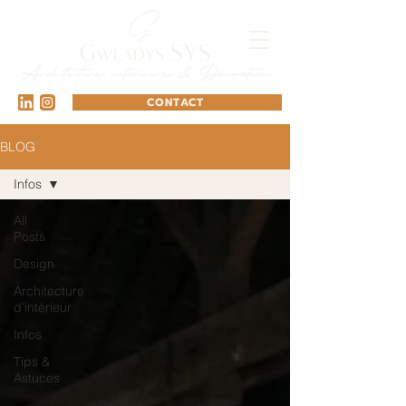
CONTACT
BLOG
Infos
All
Posts
Design
Architecture
d'intérieur
Infos
Tips &
Astuces